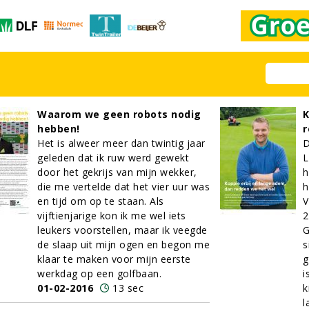
Waarom we geen robots nodig
K
hebben!
r
Het is alweer meer dan twintig jaar
D
geleden dat ik ruw werd gewekt
L
door het gekrijs van mijn wekker,
h
die me vertelde dat het vier uur was
h
en tijd om op te staan. Als
V
vijftienjarige kon ik me wel iets
2
leukers voorstellen, maar ik veegde
G
de slaap uit mijn ogen en begon me
s
klaar te maken voor mijn eerste
g
werkdag op een golfbaan.
i
01-02-2016
13 sec
k
l