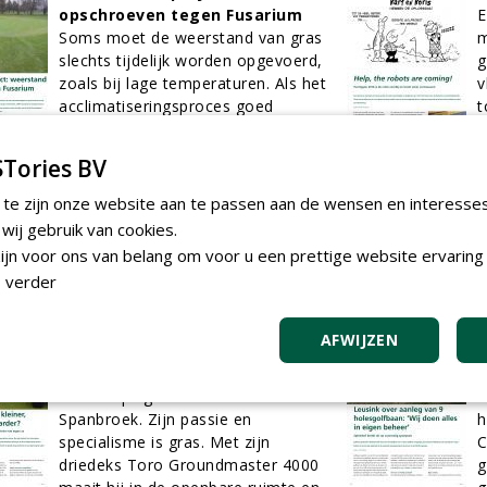
opschroeven tegen Fusarium
E
Soms moet de weerstand van gras
m
slechts tijdelijk worden opgevoerd,
g
zoals bij lage temperaturen. Als het
v
acclimatiseringsproces goed
t
verloopt, wordt de grasplant
M
automatisch toleranter voor lage
e
Tories BV
temperaturen (vriezen), maar ook
v
resistenter tegen winterziektes.
r
 te zijn onze website aan te passen aan de wensen en interesse
01-02-2016
8 sec
b
ij gebruik van cookies.
r
jn voor ons van belang om voor u een prettige website ervaring 
0
 verder
Mag het een onsje kleiner,
L
AFWIJZEN
sneller en wendbaarder?
h
Henk Sjerps is eigenaar van Sjerps
i
Landscaping en werkt vanuit
G
Spanbroek. Zijn passie en
h
specialisme is gras. Met zijn
C
driedeks Toro Groundmaster 4000
g