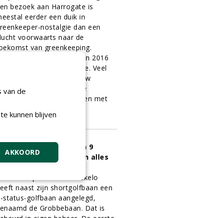
en bezoek aan Harrogate is
eestal eerder een duik in
reenkeeper-nostalgie dan een
lucht voorwaarts naar de
oekomst van greenkeeping.
isschien was de editie van 2016
en breuk met deze traditie. Veel
an de nieuwigheden die uw
edacteur bespeurde op de
s van de
eursvloer hadden te maken met
obotisering.
te kunnen blijven
1-02-2016
10 sec
eusink over aanleg van 9
AKKOORD
olesgolfbaan: 'Wij doen alles
n eigen beheer'
olfbaan Spielehof in Boekelo
eeft naast zijn shortgolfbaan een
-status-golfbaan aangelegd,
enaamd de Grobbebaan. Dat is