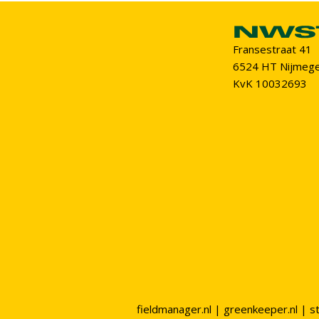
Fransestraat 41
6524 HT Nijmeg
KvK 10032693
fieldmanager.nl
|
greenkeeper.nl
|
s