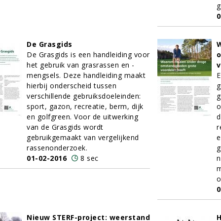
g
0
De Grasgids
W
De Grasgids is een handleiding voor
o
het gebruik van grasrassen en -
v
mengsels. Deze handleiding maakt
E
hierbij onderscheid tussen
g
verschillende gebruiksdoeleinden:
g
sport, gazon, recreatie, berm, dijk
o
en golfgreen. Voor de uitwerking
d
van de Grasgids wordt
r
gebruikgemaakt van vergelijkend
e
rassenonderzoek.
g
01-02-2016
8 sec
n
m
o
0
Nieuw STERF-project: weerstand
H