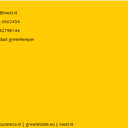
o@nwst.nl
-3602454
42798144
blad-greenkeeper
business.nl
|
greeninside.eu
|
nwst.nl