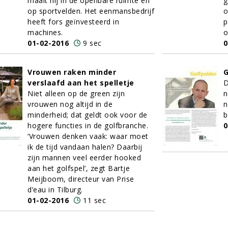
maait hij in de openbare ruimte en
g
op sportvelden. Het eenmansbedrijf
o
heeft fors geïnvesteerd in
p
machines.
o
01-02-2016
9 sec
0
Vrouwen raken minder
G
verslaafd aan het spelletje
D
Niet alleen op de green zijn
n
vrouwen nog altijd in de
n
minderheid; dat geldt ook voor de
b
hogere functies in de golfbranche.
0
‘Vrouwen denken vaak: waar moet
ik de tijd vandaan halen? Daarbij
zijn mannen veel eerder hooked
aan het golfspel’, zegt Bartje
Meijboom, directeur van Prise
d’eau in Tilburg.
01-02-2016
11 sec