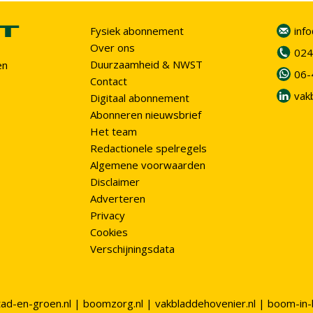
Fysiek abonnement
inf
Over ons
024
Duurzaamheid & NWST
en
06-
Contact
vak
Digitaal abonnement
Abonneren nieuwsbrief
Het team
Redactionele spelregels
Algemene voorwaarden
Disclaimer
Adverteren
Privacy
Cookies
Verschijningsdata
tad-en-groen.nl
|
boomzorg.nl
|
vakbladdehovenier.nl
|
boom-in-