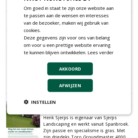
01-02-2016
8 sec
Om goed in staat te zijn onze website aan
te passen aan de wensen en interesses
Help, the robots are coming!
van de bezoeker, maken wij gebruik van
Een bezoek aan Harrogate is meestal
cookies.
eerder een duik in greenkeeper-nostalgie
Deze gegevens zijn voor ons van belang
dan een vlucht voorwaarts naar de
om voor u een prettige website ervaring
toekomst van greenkeeping. Misschien
te kunnen blijven ontwikkelen.
Lees verder
was de editie van 2016 een breuk met
deze traditie. Veel van de nieuwigheden
die uw redacteur bespeurde op de
AKKOORD
beursvloer hadden te maken met
robotisering.
AFWIJZEN
01-02-2016
10 sec
INSTELLEN
Mag het een onsje kleiner, sneller en
wendbaarder?
Henk Sjerps is eigenaar van Sjerps
Landscaping en werkt vanuit Spanbroek.
Zijn passie en specialisme is gras. Met
zijn driedeks Toro Groundmaster 4000