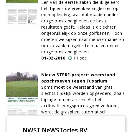
Een van de eerste zaken die ik geleerd
heb tijdens de greenkeepinglessen op
mijn opleiding, was dat maaien onder
droge omstandigheden de beste
resultaten geeft. Helaas is dit echter
ongebruikelijk op onze golfbanen. Toch
moeten we kijken naar nieuwe manieren
om zo vaak mogelijk te maaien onder
droge omstandigheden.
01-02-2016
11 sec
Nieuw STERF-project: weerstand
opschroeven tegen Fusarium
Soms moet de weerstand van gras
slechts tijdelijk worden opgevoerd, zoals
bij lage temperaturen. Als het
acclimatiseringsproces goed verloopt,
wordt de grasplant automatisch
toleranter voor lage temperaturen
(vriezen), maar ook resistenter tegen
NWST NeWSTories BV
winterziektes.