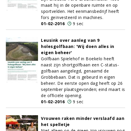
maait hij in de openbare ruimte en op
sportvelden. Het eenmansbedrijf heeft
fors geïnvesteerd in machines.
01-02-2016
9 sec
Leusink over aanleg van 9
holesgolfbaan: 'Wij doen alles in
eigen beheer'
Golfbaan Spielehof in Boekelo heeft
naast zijn shortgolfbaan een C-status-
golfbaan aangelegd, genaamd de
Grobbebaan. Dat is gebeurd in eigen
beheer. De eerste open dag heeft op 26
september plaatsgevonden; eind maart is
de officiële opening.
01-02-2016
9 sec
Vrouwen raken minder verslaafd aan
het spelletje
Niet alleen op de green zijn vrouwen nog