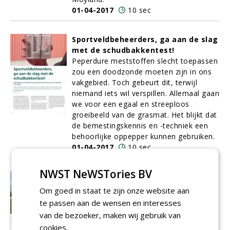
01-04-2017
10 sec
Sportveldbeheerders, ga aan de slag
met de schudbakkentest!
Peperdure meststoffen slecht toepassen
zou een doodzonde moeten zijn in ons
vakgebied. Toch gebeurt dit, terwijl
niemand iets wil verspillen. Allemaal gaan
we voor een egaal en streeploos
groeibeeld van de grasmat. Het blijkt dat
de bemestingskennis en -techniek een
behoorlijke oppepper kunnen gebruiken.
01-04-2017
10 sec
NWST NeWSTories BV
Eerste bunkers met 'nieuw'
bunkerzand aangelegd op Golfbaan
Om goed in staat te zijn onze website aan
Heelsum
te passen aan de wensen en interesses
Jaren terug startten
Heicom
en
De Enk
van de bezoeker, maken wij gebruik van
Groen & Golf
met een project dat zou
cookies.