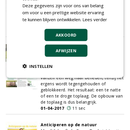
uitlopen op een jarenlange pilot. Op
Deze gegevens zijn voor ons van belang
Golfbaan Heelsum in het gelijknamige
om voor u een prettige website ervaring
Gelderse plaatsje werden diverse
proefbunkers aangelegd. Het doel: een
te kunnen blijven ontwikkelen.
Lees verder
ideale bunkervulling vinden.
01-04-2017
9 sec
AKKOORD
Drainage en structuur: belangrijker
AFWIJZEN
dan beregening?
Moet je minder beregenen als de
structuur in de bodem op orde is? Die
INSTELLEN
kans is groot. Water vindt namelijk
vanzelf een weg naar beneden, tenzij het
ergens wordt tegengehouden of
geblokkeerd. Het resultaat: een te natte
of een te droge toplaag. De opbouw van
de toplaag is dus belangrijk.
01-04-2017
11 sec
Anticiperen op de natuur