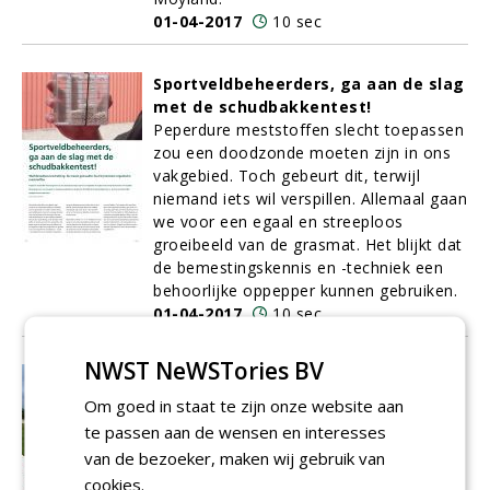
01-04-2017
10 sec
Sportveldbeheerders, ga aan de slag
met de schudbakkentest!
Peperdure meststoffen slecht toepassen
zou een doodzonde moeten zijn in ons
vakgebied. Toch gebeurt dit, terwijl
niemand iets wil verspillen. Allemaal gaan
we voor een egaal en streeploos
groeibeeld van de grasmat. Het blijkt dat
de bemestingskennis en -techniek een
behoorlijke oppepper kunnen gebruiken.
01-04-2017
10 sec
NWST NeWSTories BV
Eerste bunkers met 'nieuw'
bunkerzand aangelegd op Golfbaan
Om goed in staat te zijn onze website aan
Heelsum
te passen aan de wensen en interesses
Jaren terug startten
Heicom
en
De Enk
van de bezoeker, maken wij gebruik van
Groen & Golf
met een project dat zou
cookies.