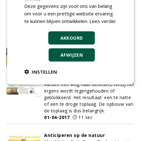
uitlopen op een jarenlange pilot. Op
Deze gegevens zijn voor ons van belang
Golfbaan Heelsum in het gelijknamige
om voor u een prettige website ervaring
Gelderse plaatsje werden diverse
proefbunkers aangelegd. Het doel: een
te kunnen blijven ontwikkelen.
Lees verder
ideale bunkervulling vinden.
01-04-2017
9 sec
AKKOORD
Drainage en structuur: belangrijker
AFWIJZEN
dan beregening?
Moet je minder beregenen als de
structuur in de bodem op orde is? Die
INSTELLEN
kans is groot. Water vindt namelijk
vanzelf een weg naar beneden, tenzij het
ergens wordt tegengehouden of
geblokkeerd. Het resultaat: een te natte
of een te droge toplaag. De opbouw van
de toplaag is dus belangrijk.
01-04-2017
11 sec
Anticiperen op de natuur