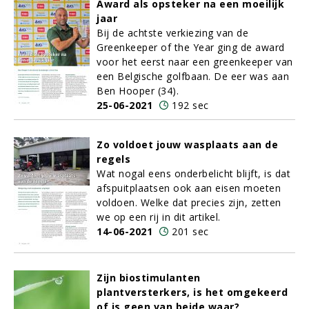
Award als opsteker na een moeilijk
jaar
Bij de achtste verkiezing van de
Greenkeeper of the Year ging de award
voor het eerst naar een greenkeeper van
een Belgische golfbaan. De eer was aan
Ben Hooper (34).
25-06-2021
192 sec
Zo voldoet jouw wasplaats aan de
regels
Wat nogal eens onderbelicht blijft, is dat
afspuitplaatsen ook aan eisen moeten
voldoen. Welke dat precies zijn, zetten
we op een rij in dit artikel.
14-06-2021
201 sec
Zijn biostimulanten
plantversterkers, is het omgekeerd
of is geen van beide waar?