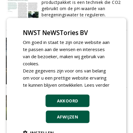
productpakket is een techniek die CO2
gebruikt om de pH-waarde van
beregeningswater te reguleren.
14-07-2021
185 sec
NWST NeWSTories BV
In beeld: Internationale allure op de
Om goed in staat te zijn onze website aan
Rosendaelsche
te passen aan de wensen en interesses
Van greenkeeper Jean-Marc Regelink
van de bezoeker, maken wij gebruik van
(jmregelinkfoto) van de Rosendaelsche
cookies.
Golfclub ontvingen we op de redactie
Deze gegevens zijn voor ons van belang
een mooi plaatje.
om voor u een prettige website ervaring
13-07-2021
36 sec
te kunnen blijven ontwikkelen.
Lees verder
Alternatieven voor rough-onderhoud
AKKOORD
Het is een uitdaging om de begroeiing
van (semi)roughs netjes te maaien en
AFWIJZEN
trimmen, maar ook hierin gaan de
ontwikkelingen verder.
12-07-2021
241 sec
INSTELLEN